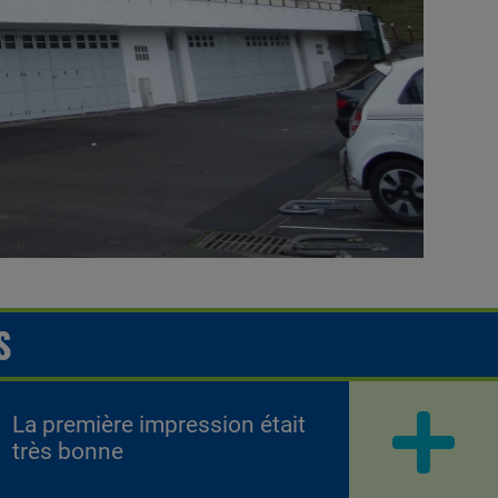
S
La première impression était
très bonne