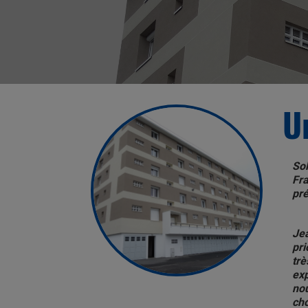
U
Sol
Fra
pré
Jea
pri
trè
exp
nou
cho