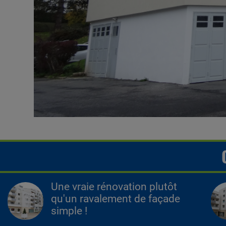
Une vraie rénovation plutôt
qu'un ravalement de façade
simple !