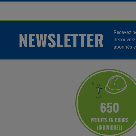
NEWSLETTER
Recevez no
découvrez
abonnés e
650
PROJETS EN COURS
(INDIVIDUEL)