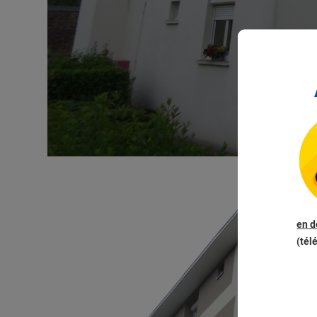
en 
(tél