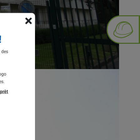
!
a des
logo
es.
prêt