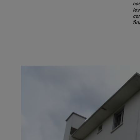
cor
les
con
fin