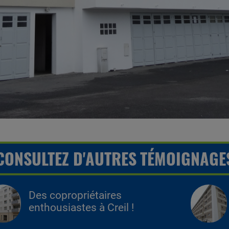
CONSULTEZ D'AUTRES TÉMOIGNAGE
Des copropriétaires
enthousiastes à Creil !